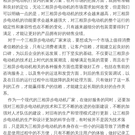
相异步电动机行业内的重要力量，在对市场的把握方面，就拥有准确
和良好的定位，无论三相异步电动机的市场需求如何改变，但是我们
可以明确一点的是，对三相异步电动机的技术会越来越高，对三相异
步电动机的功能要求会越来越强大，对三相异步电动机的整个运行的
稳定性和兼容性也在不断的变化，只有越来越细分的包装需要得到了
满足，才能让更好的产品拥有好的销售业绩。
对于一个三相异步电动机厂家来说，要想成为一个市场上值得消费
者信赖的企业，只有让消费者满意，让客户信赖，才能建立起良好的
口碑，为以后企业的长远发展，打下坚实的基础。不仅要让三相异步
电动机的技术赶上时代的发展潮流，能够满足包装的需要，而且在于
三相异步电动机相关的各种服务方面也需要做好工作，包括在售前的
咨询服务上，以及售中的运送和发货方面，到后的售后安装调试，以
及在日后的运行过程中出现故障的及时处理方面。只有做好了这一系
列的工作，才能赢得客户的信赖，才能建立起长期的良好的合作关
系。
作为一个现代的三相异步电动机厂家，在做好服务的同时，还要加
强对三相异步电动机的技术和工艺不断的改进的创新建设，不断的加
强对人才队伍的建设，对旧有的生产和管理模式进行更新，让三相异
步电动机的生产和设计更加的科学合理，有时候并不是因为技术落
后，只是因为三相异步电动机的本身存在一些小的问题导致了消费者
在是使用过程中的不方便，只有不断的关注用户的体验，做好记录工